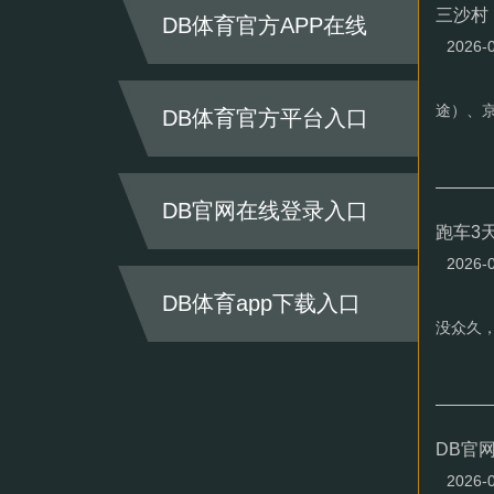
三沙村
DB体育官方APP在线
2026-
横栏镇
途）、
DB体育官方平台入口
DB官网在线登录入口
跑车3天
2026-
新年伊
DB体育app下载入口
没众久
DB官
2026-