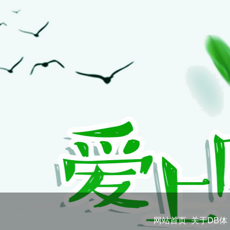
网站首页
关于DB体