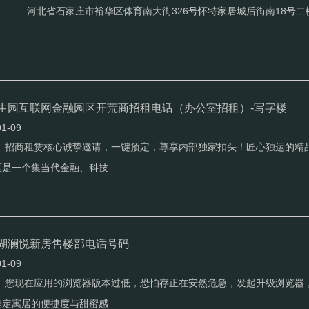
石家庄市裕华区体育南大街326号怀特家居城后街南18号二楼
生园互联网金融园区开荒商招租电话（办公室招租）-写字楼
01-09
赁核心诚挚邀请，一键预定，尊享内部独家扣头！匠心独运的精品
区是一个集当代金融、科技
湖澜悦新房售楼部电话号码
01-09
应用的浏览器版本过低，恐怕存正在安然危急，发起升级浏览器，
确定寓居的便捷度与甜蜜感