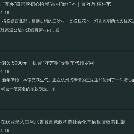
：“花乡”盛景映初心绘就“富村”新样本｜百万万 横栏范
01-16
西北部，相接古镇的三沙村，是横栏花木、灯饰照明两大支柱家当的
京珠高速公途中江线贯穿村内，发
倒欠 5000元！机警 “花芝租”等租车代扣罗网
01-16
始，本该充满生气。正在杭州找事情的王先生却碰到了一件堵心的事。
，就被一笔莫名的扣款划走。扣
网在线登录入口河北省省直党政构造社会化车辆租赁效劳框架
01-16