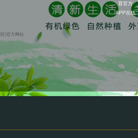
育官方
APP在线
国区)官方网站