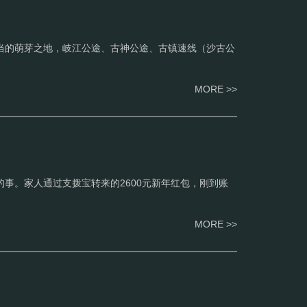
萌芽之地，岐江公途、古神公途、古镇速线（沙古公
MORE >>
家人通过支拨宝转来的2600元新年红包，刚到账
MORE >>