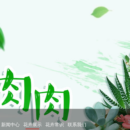
新闻中心
花卉展示
花卉常识
联系我们