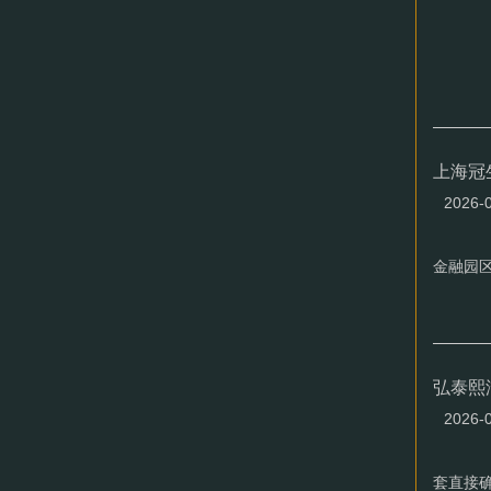
河北省
上海冠
2026-
招商租
金融园
弘泰熙
2026-
您现在
套直接