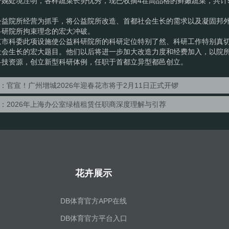
分娩处境注明，各样蔬菜长势优秀，现已收摘4茬高品格的鲜嫩蔬菜，共计5
院所经营为抓手，将公益院所改造、首都社会生长的需求以及凝固邦外
科研院所拘束理念的宏大冲破。
科委此项设施使公益科研院所的科研定位特别了然、科研工作特别真切
社会生长的宏大题目。他们以后将进一步加大改造力度和经费加入，以院
科技资源，创立新型科研体例，任职于首都立异型都邑创立。
：
官宣！广州增城2026年迎春花市将于2月11日正式开锣
：
2026年上海办公室绿植租赁任职商深度理解与引荐
花卉展示
DB体育官方APP在线
DB体育官方平台入口